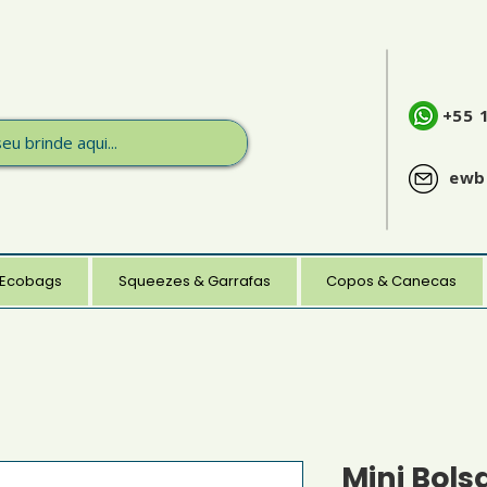
+55 
ewb
 Ecobags
Squeezes & Garrafas
Copos & Canecas
Mini Bols