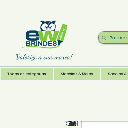
Valorize a sua marca!
Todas as categorias
Mochilas & Malas
Sacolas &