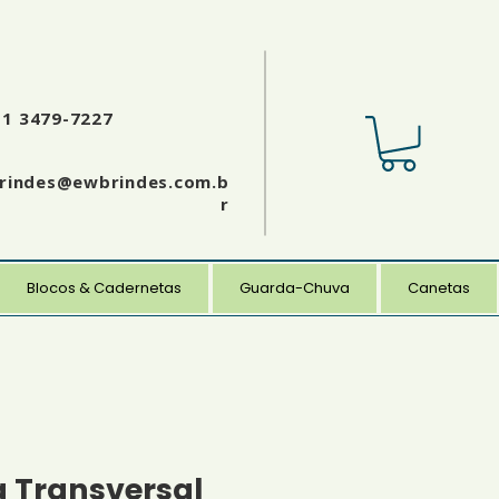
11 3479-7227
rindes@ewbrindes.com.b
r
Blocos & Cadernetas
Guarda-Chuva
Canetas
a Transversal