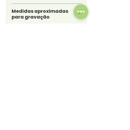
23,9cm
Medidas aproximadas
para gravação
(CxL): 1,5 cm x 5 cm
Peso aproximado
(g): 250
Home
Produtos