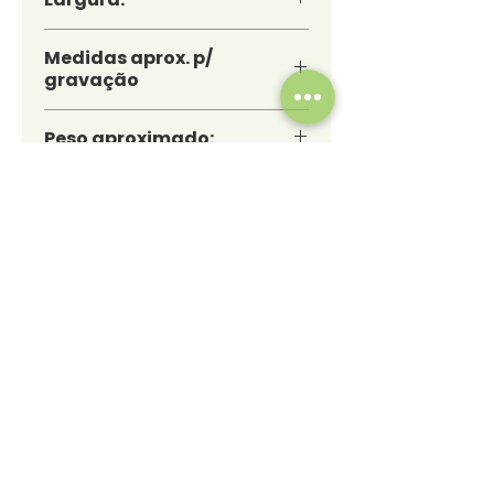
46 cm
Medidas aprox. p/
gravação
(CxL): 14 cm x 32 cm
Peso aproximado:
(g): 534
Observações:
Medidas, peso e tonalidades
podem variar pois o mesmo
modelo é produzido por
diversos fabricantes