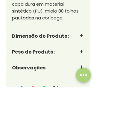
capa dura em material
sintético (PU), miolo 80 folhas
pautadas na cor bege.
Dimensão do Produto:
21x14x2cm
Peso do Produto:
0,236kg
Observações
*Advertimos para o fato da
reprodução gráfica das
imagens, podendo haver
diferenças de tonalidades em
relação à cor dos produtos.