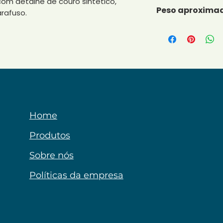
com detalhe de couro sintético,
10,1 cm x 3,2 cm
Peso aproximad
arafuso.
31
Home
Produtos
Sobre nós
Políticas da empresa