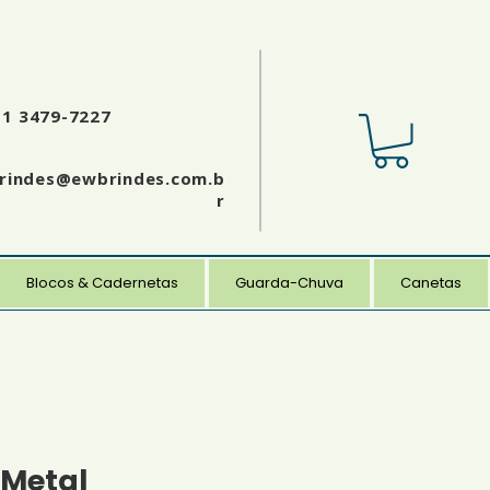
11 3479-7227
rindes@ewbrindes.com.b
r
Blocos & Cadernetas
Guarda-Chuva
Canetas
 Metal