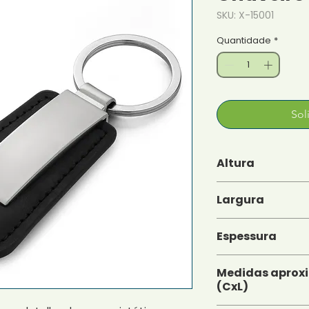
SKU: X-15001
Quantidade
*
Sol
Altura
10,2 cm
Largura
3,2 cm
Espessura
1 cm
Medidas aprox
(CxL)