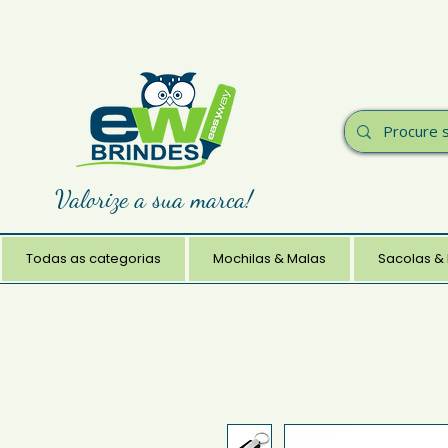
Valorize a sua marca!
Todas as categorias
Mochilas & Malas
Sacolas &