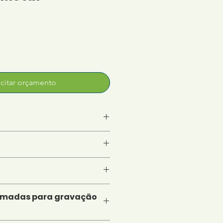
icitar orçamento
imadas para gravação