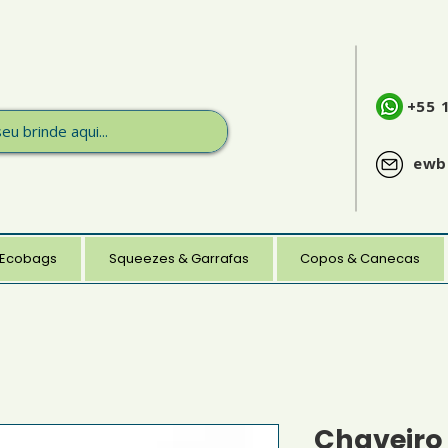
+55 
ewb
 Ecobags
Squeezes & Garrafas
Copos & Canecas
Chaveiro