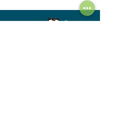
Home
Produtos
Sobre nós
Políticas da empresa
EW Brindes
Av. Santa Inês, 717 - Sala 07 -Mandaqui,
São Paulo, SP -
02415001
(11) 3479-7227