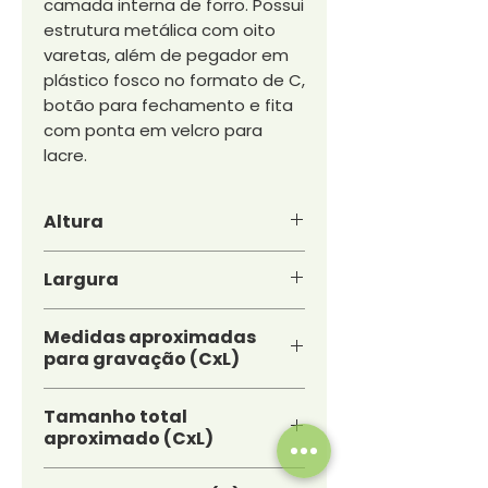
camada interna de forro. Possui
estrutura metálica com oito
varetas, além de pegador em
plástico fosco no formato de C,
botão para fechamento e fita
com ponta em velcro para
lacre.
Altura
81 cm
Largura
10 cm
Medidas aproximadas
para gravação (CxL)
20 cm x 20 cm
Tamanho total
aproximado (CxL)
Diâmetro: 107 cm