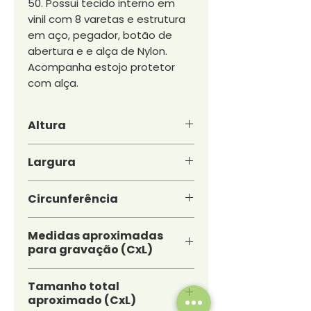
50. Possui tecido interno em
vinil com 8 varetas e estrutura
em aço, pegador, botão de
abertura e e alça de Nylon.
Acompanha estojo protetor
com alça.
Altura
19,4 cm
Largura
6,5 cm
Circunferência
Diâmetro: 90,4 cm
Medidas aproximadas
para gravação (CxL)
14 cm x 34 cm
Tamanho total
aproximado (CxL)