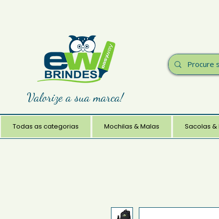
Valorize a sua marca!
Todas as categorias
Mochilas & Malas
Sacolas &