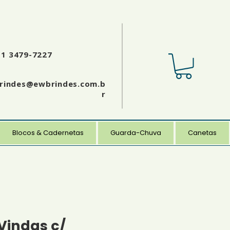
11 3479-7227
rindes@ewbrindes.com.b
r
Blocos & Cadernetas
Guarda-Chuva
Canetas
Vindas c/