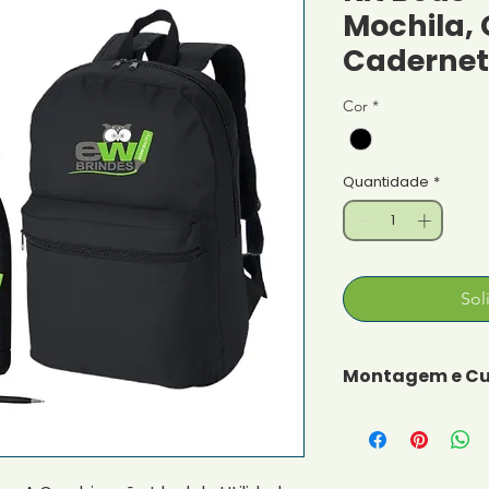
Mochila, 
Cadernet
Cor
*
Quantidade
*
Sol
Montagem e Cu
Nós montamos o k
campanha! O clie
item e cor que de
de um kit exclusi