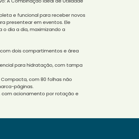
vo: A Combinação Ideal de Utilidade
sua identidade vi
leta e funcional para receber novos
ara presentear em eventos. Ele
a o dia a dia, maximizando a
e, com dois compartimentos e área
ssencial para hidratação, com tampa
 Compacta, com 80 folhas não
marca-páginas.
e, com acionamento por rotação e