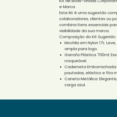
Kit de Boas-Vindas Corporati
e Marca
Este kit é uma sugestão comp
colaboradores, clientes ou p
combina itens essenciais par
visibilidade da sua marca.
Composição do Kit Sugerido:
Mochila em Nylon 17L: Lev
ampla para logo.
Garrafa Plástica 700ml: E
rosqueável.
Caderneta Emborrachada:
pautadas, elástico e fita 
Caneta Metálica: Elegant
carga azul.