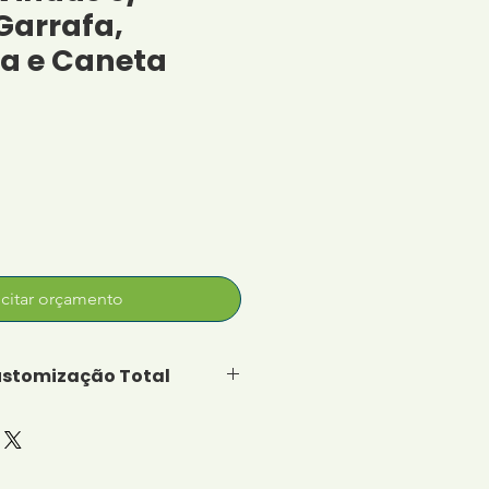
Garrafa,
a e Caneta
icitar orçamento
stomização Total
it sob medida para sua
nte pode optar por qualquer
sejar, permitindo a criação
vo e totalmente alinhado à