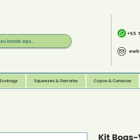
+55 
ewb
 Ecobags
Squeezes & Garrafas
Copos & Canecas
Kit Boas-