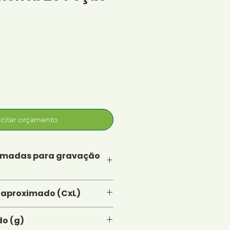
icitar orçamento
imadas para gravação
Tamanho total aproximado (CxL)
 4,9 cm
o (g)