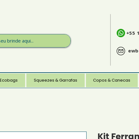
+55 
ewb
 Ecobags
Squeezes & Garrafas
Copos & Canecas
Kit Ferra