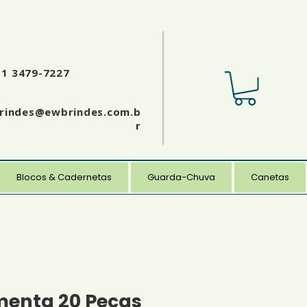
11 3479-7227
rindes@ewbrindes.com.b
r
Blocos & Cadernetas
Guarda-Chuva
Canetas
menta 20 Peças