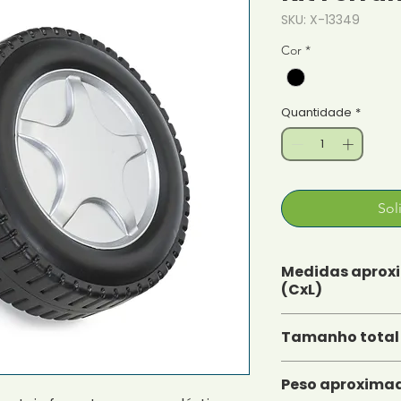
SKU: X-13349
Cor
*
Quantidade
*
Sol
Medidas aprox
(CxL)
3,3 cm x 3,3 cm
13,1 cm x 13,1 cm x
Peso aproximad