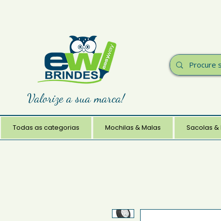
Valorize a sua marca!
Todas as categorias
Mochilas & Malas
Sacolas &