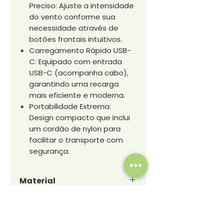
Preciso: Ajuste a intensidade
do vento conforme sua
necessidade através de
botões frontais intuitivos.
Carregamento Rápido USB-
C: Equipado com entrada
USB-C (acompanha cabo),
garantindo uma recarga
mais eficiente e moderna.
Portabilidade Extrema:
Design compacto que inclui
um cordão de nylon para
facilitar o transporte com
segurança.
Material
Plástico de alta resistência e
Dimensões
componentes em metal.