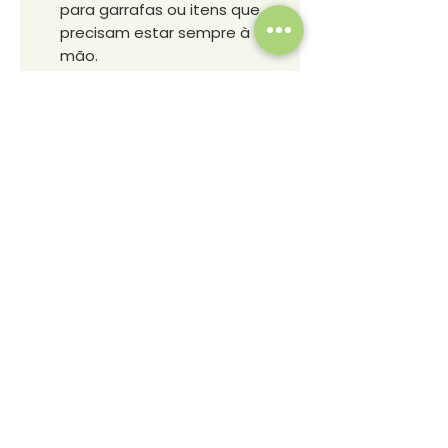
para garrafas ou itens que
precisam estar sempre à
mão.
Capacidade
27 Litros.
Dimensões
47 cm x 38 cm x 19 cm.
Peso Aproximado
768 g.
Área de Gravação
19,5 cm x 23 cm