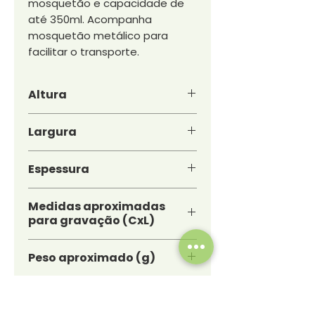
mosquetão e capacidade de
até 350ml. Acompanha
mosquetão metálico para
facilitar o transporte.
Altura
4,8 cm
Largura
14,1 cm
Espessura
fechada:1,3 cm
Medidas aproximadas
para gravação (CxL)
2 cm x 4 cm
Peso aproximado (g)
49