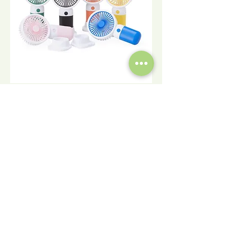
Mini Ventilador Portátil Recarregável USB
com Base Removível
Solicitar orçamento